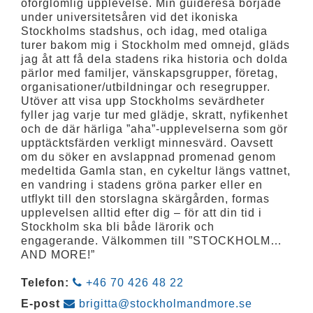
oförglömlig upplevelse. Min guideresa började
under universitetsåren vid det ikoniska
Stockholms stadshus, och idag, med otaliga
turer bakom mig i Stockholm med omnejd, gläds
jag åt att få dela stadens rika historia och dolda
pärlor med familjer, vänskapsgrupper, företag,
organisationer/utbildningar och resegrupper.
Utöver att visa upp Stockholms sevärdheter
fyller jag varje tur med glädje, skratt, nyfikenhet
och de där härliga ”aha”-upplevelserna som gör
upptäcktsfärden verkligt minnesvärd. Oavsett
om du söker en avslappnad promenad genom
medeltida Gamla stan, en cykeltur längs vattnet,
en vandring i stadens gröna parker eller en
utflykt till den storslagna skärgården, formas
upplevelsen alltid efter dig – för att din tid i
Stockholm ska bli både lärorik och
engagerande. Välkommen till ”STOCKHOLM…
AND MORE!”
Telefon:
+46 70 426 48 22
E-post
brigitta@stockholmandmore.se