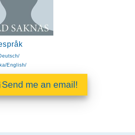
espråk
Deutsch/
ka/English/
Send me an email!