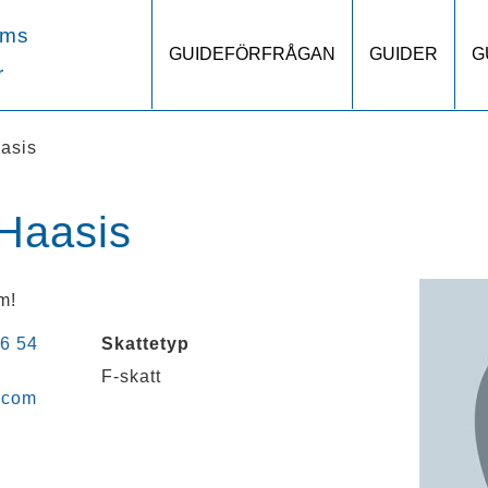
lms
GUIDEFÖRFRÅGAN
GUIDER
G
r
asis
 Haasis
m!
6 54
Skattetyp
F-skatt
.com