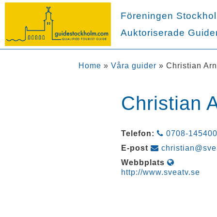
Föreningen Stockho
Auktoriserade Guide
Home
»
Våra guider
»
Christian Arn
Christian 
Telefon:
0708-14540
E-post
christian@sve
Webbplats
http://www.sveatv.se