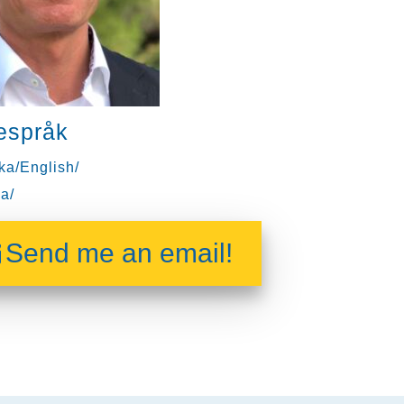
espråk
ka/English/
a/
Send me an email!