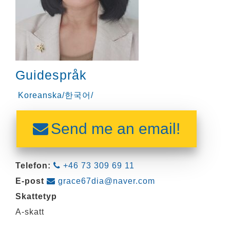
Guidespråk
Koreanska/한국어/
Send me an email!
Telefon:
+46 73 309 69 11
E-post
grace67dia@naver.com
Skattetyp
A-skatt